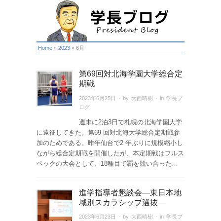
Home
»
2023
»
6月
第69回対北海学園大学総合定
期戦
2023年6月25日
· by
大西晴樹
· in
学長ブ
ログ
週末に2泊3日で札幌の北海学園大学
に遠征してきた。第69 回対北海大学総合定期戦参
加のためである。昨年仙台で2 年ぶりに規模縮小し
ながら総合定期戦を開催したが、本定期戦はフルス
ペックの大会として、18種目で覇を競い合った…
進学指導者懇談会―東日本地
域別スカラシップ選抜―
2023年6月23日
· by
大西晴樹
· in
学長ブ