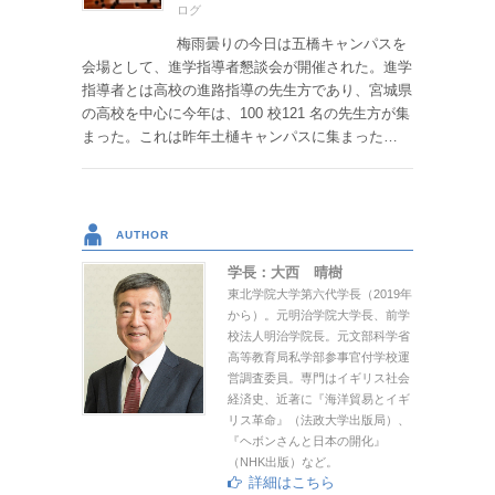
ログ
梅雨曇りの今日は五橋キャンパスを
会場として、進学指導者懇談会が開催された。進学
指導者とは高校の進路指導の先生方であり、宮城県
の高校を中心に今年は、100 校121 名の先生方が集
まった。これは昨年土樋キャンパスに集まった…
AUTHOR
学長：大西 晴樹
東北学院大学第六代学長（2019年
から）。元明治学院大学長、前学
校法人明治学院長。元文部科学省
高等教育局私学部参事官付学校運
営調査委員。専門はイギリス社会
経済史、近著に『海洋貿易とイギ
リス革命』（法政大学出版局）、
『ヘボンさんと日本の開化』
（NHK出版）など。
詳細はこちら