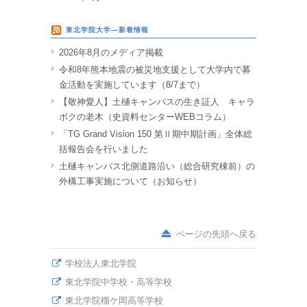
東北学院大学―新着情報
2026年8月のメディア掲載
令和8年熊本地震の被災地支援として大学内で募
金活動を実施しています（8/7まで）
【敬神愛人】土樋キャンパスの生き証人 キャラ
ボクの老木（史資料センターWEBコラム）
「TG Grand Vision 150 第Ⅱ期中期計画」全体総
括報告会を行いました
土樋キャンパス北側道路沿い（総合研究棟前）の
外構工事実施について（お知らせ）
ページの先頭へ戻る
学校法人東北学院
東北学院中学校・高等学校
東北学院榴ケ岡高等学校